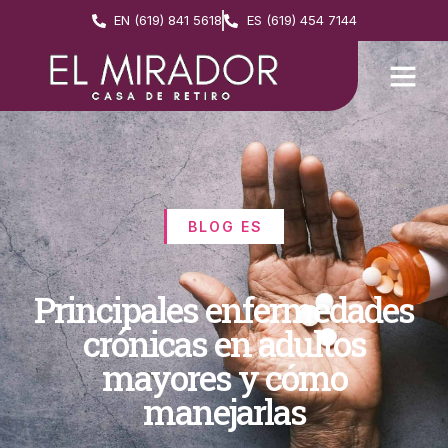
EN (619) 841 5618
ES (619) 454 7144
BLOG ES
Principales enfermedades
crónicas en adultos
mayores y cómo
manejarlas